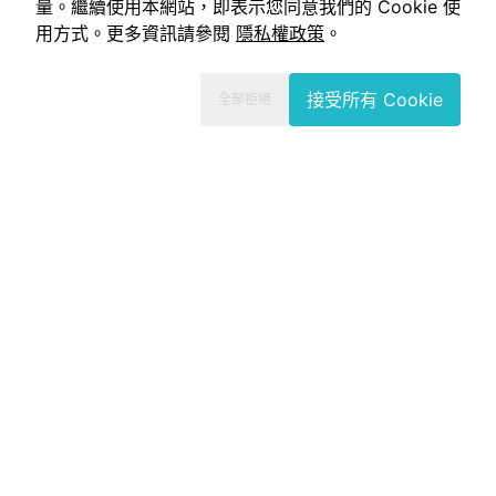
量。繼續使用本網站，即表示您同意我們的 Cookie 使
用方式。更多資訊請參閱
隱私權政策
。
接受所有 Cookie
全部拒絕
+886 02-2627-8830
info@oen.tw
台北：內湖區瑞光路335號4樓
高雄：新興區中正三路25號13、14樓