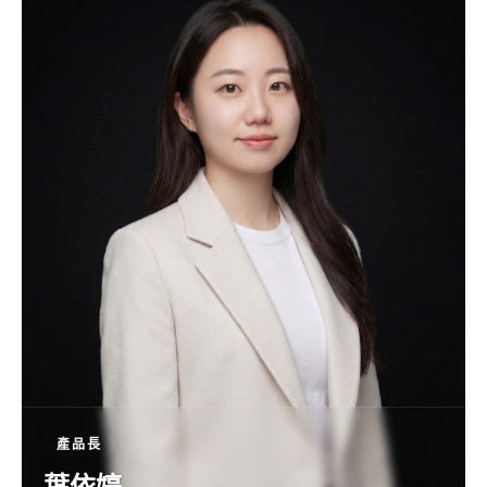
產品長
葉依婷