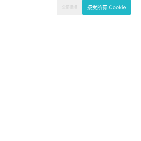
接受所有 Cookie
全部拒絕
+886 02-2627-8830
info@oen.tw
台北：內湖區瑞光路335號4樓
高雄：新興區中正三路25號13、14樓